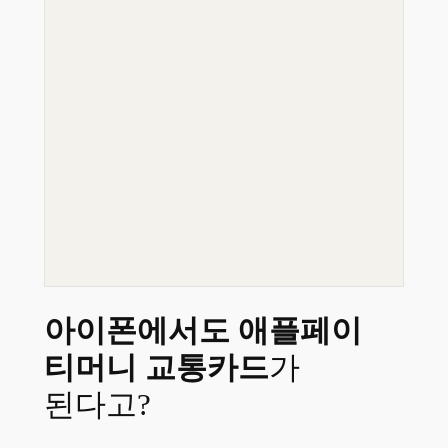
아이폰에서도 애플페이
티머니 교통카드
가
된다고?