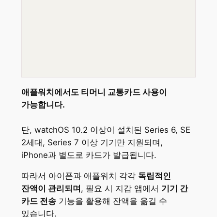
애플워치에서도 티머니 교통카드 사용이
가능합니다.
단, watchOS 10.2 이상이 설치된 Series 6, SE
2세대, Series 7 이상 기기만 지원되며,
iPhone과 별도로 카드가 발급됩니다.
따라서 아이폰과 애플워치 각각
독립적인
잔액이 관리되며
, 필요 시 지갑 앱에서
기기 간
카드 전송
기능을 활용해 잔액을 옮길 수
있습니다.