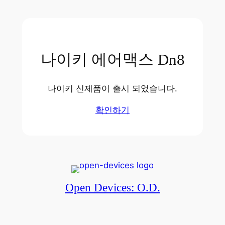
나이키 에어맥스 Dn8
나이키 신제품이 출시 되었습니다.
확인하기
Open Devices: O.D.