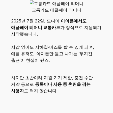
교통카드 애플페이 티머니
2025년 7월 22일, 드디어
아이폰에서도
애플페이 티머니 교통카드
가 정식으로 지원되기
시작했습니다.
지갑 없이도 지하철·버스를 탈 수 있게 되며,
애플 유저도 아이폰만 들고 나가는 ‘무지갑
출근’이 현실이 됐죠.
하지만 초반이라 지원 기기 제한, 충전 수단
제약 등으로
등록이나 사용 중 혼란을 겪는
사용자
도 적지 않습니다.