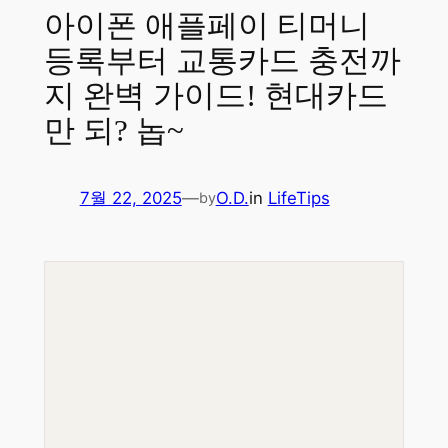
아이폰 애플페이 티머니
등록부터 교통카드 충전까
지 완벽 가이드! 현대카드
만 되? 놉~
7월 22, 2025
—
O.D.
in
LifeTips
by