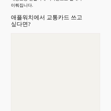
이뤄집니다.
애플워치에서 교통카드 쓰고
싶다면?