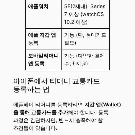
애플워치
SE(2세대), Series
7 이상 (watchOS
10.2 이상)
애플 지갑 앱
가능 (단, 현대카드
등록
필요)
모바일티머니
가능 (다양한 결제
앱 등록
수단 지원)
아이폰에서 티머니 교통카드
등록하는 법
애플페이 티머니를 등록하려면
지갑 앱(Wallet)
을 통해 교통카드를 추가
해야 합니다. 등록
과정은 간단하지만, 반드시 충족해야 할
조건들이 있습니다.