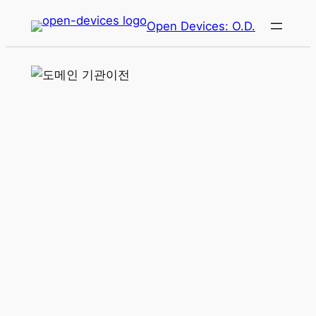
콘
Open Devices: O.D.
텐
츠
로
바
로
가
기