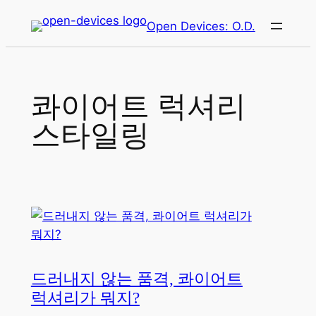
콘
Open Devices: O.D.
텐
츠
로
바
콰이어트 럭셔리
로
가
스타일링
기
드러내지 않는 품격, 콰이어트
럭셔리가 뭐지?