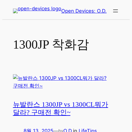
콘
Open Devices: O.D.
텐
츠
로
바
1300JP 착화감
로
가
기
뉴발란스 1300JP vs 1300CL뭐가
달라? 구매전 확인~
8월 13, 2025
—
O.D.
in
LifeTips
by